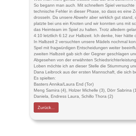
So begann man auch. Mit schnellem Spiel versuchte m
technische Fehler in dieser Phase, so dass es eine Z
drosseln. Da unsere Abwehr aber wirklich gut stand,
platzte bei uns ein Knoten und wir konnten uns mit s
das Heimteam im Spiel zu halten. Trotz alledem gelan
4:10 letztlich 6:12 zur Halbzeit. Ich denke, hier hätt
In Halbzeit 2 versuchten unsere Mädels nochmal konz
Spel mit fragwürdigen Entscheidungen weiter beeinfluss
zweiten Halbzeit gab sich der Gegner geschlagen und 
Abgesehen von der erwähnten Schiedsrichterleistung 
Loben möchte ich an dieser Stelle die Stiummung und
Dana Leibrock aus der ersten Mannschaft, die sich b
Es spielten:
Basters Annika/Laura End (Tor)
Meng Samira (4), Holzer Michelle (3), Dörr Sabrina (1
Daniela, Endress Laura, Schillo Thora (2)
Zurück...