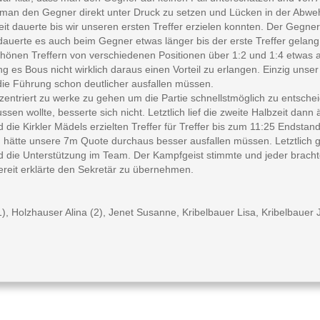
an den Gegner direkt unter Druck zu setzen und Lücken in der Abwehr 
eit dauerte bis wir unseren ersten Treffer erzielen konnten. Der Gegn
 dauerte es auch beim Gegner etwas länger bis der erste Treffer gelan
chönen Treffern von verschiedenen Positionen über 1:2 und 1:4 etwas a
g es Bous nicht wirklich daraus einen Vorteil zu erlangen. Einzig unser
e die Führung schon deutlicher ausfallen müssen.
entriert zu werke zu gehen um die Partie schnellstmöglich zu entschei
en wollte, besserte sich nicht. Letztlich lief die zweite Halbzeit dann
die Kirkler Mädels erzielten Treffer für Treffer bis zum 11:25 Endstand
hätte unsere 7m Quote durchaus besser ausfallen müssen. Letztlich gel
 die Unterstützung im Team. Der Kampfgeist stimmte und jeder brachte
ereit erklärte den Sekretär zu übernehmen.
), Holzhauser Alina (2), Jenet Susanne, Kribelbauer Lisa, Kribelbauer J