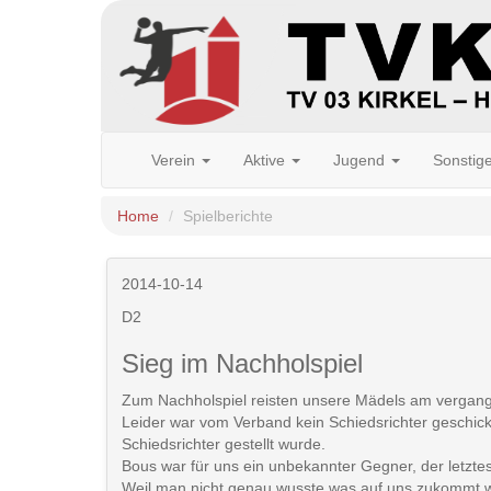
Verein
Aktive
Jugend
Sonstig
Home
Spielberichte
2014-10-14
D2
Sieg im Nachholspiel
Zum Nachholspiel reisten unsere Mädels am vergan
Leider war vom Verband kein Schiedsrichter geschick
Schiedsrichter gestellt wurde.
Bous war für uns ein unbekannter Gegner, der letztes 
Weil man nicht genau wusste was auf uns zukommt wa