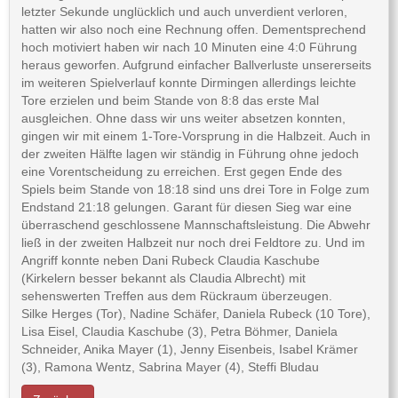
letzter Sekunde unglücklich und auch unverdient verloren,
hatten wir also noch eine Rechnung offen. Dementsprechend
hoch motiviert haben wir nach 10 Minuten eine 4:0 Führung
heraus geworfen. Aufgrund einfacher Ballverluste unsererseits
im weiteren Spielverlauf konnte Dirmingen allerdings leichte
Tore erzielen und beim Stande von 8:8 das erste Mal
ausgleichen. Ohne dass wir uns weiter absetzen konnten,
gingen wir mit einem 1-Tore-Vorsprung in die Halbzeit. Auch in
der zweiten Hälfte lagen wir ständig in Führung ohne jedoch
eine Vorentscheidung zu erreichen. Erst gegen Ende des
Spiels beim Stande von 18:18 sind uns drei Tore in Folge zum
Endstand 21:18 gelungen. Garant für diesen Sieg war eine
überraschend geschlossene Mannschaftsleistung. Die Abwehr
ließ in der zweiten Halbzeit nur noch drei Feldtore zu. Und im
Angriff konnte neben Dani Rubeck Claudia Kaschube
(Kirkelern besser bekannt als Claudia Albrecht) mit
sehenswerten Treffen aus dem Rückraum überzeugen.
Silke Herges (Tor), Nadine Schäfer, Daniela Rubeck (10 Tore),
Lisa Eisel, Claudia Kaschube (3), Petra Böhmer, Daniela
Schneider, Anika Mayer (1), Jenny Eisenbeis, Isabel Krämer
(3), Ramona Wentz, Sabrina Mayer (4), Steffi Bludau