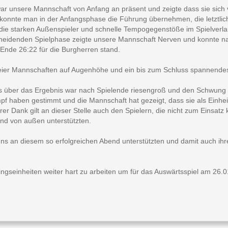
 war unsere Mannschaft von Anfang an präsent und zeigte dass sie sich
 konnte man in der Anfangsphase die Führung übernehmen, die letztlic
die starken Außenspieler und schnelle Tempogegenstöße im Spielverla
heidenden Spielphase zeigte unsere Mannschaft Nerven und konnte nac
Ende 26:22 für die Burgherren stand.
er Mannschaften auf Augenhöhe und ein bis zum Schluss spannendes S
s über das Ergebnis war nach Spielende riesengroß und den Schwung 
 haben gestimmt und die Mannschaft hat gezeigt, dass sie als Einh
rer Dank gilt an dieser Stelle auch den Spielern, die nicht zum Einsatz 
und von außen unterstützten.
ns an diesem so erfolgreichen Abend unterstützten und damit auch ihre
ingseinheiten weiter hart zu arbeiten um für das Auswärtsspiel am 26.0