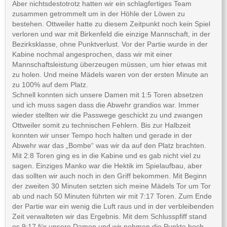
Aber nichtsdestotrotz hatten wir ein schlagfertiges Team
zusammen getrommelt um in der Höhle der Löwen zu
bestehen. Ottweiler hatte zu diesem Zeitpunkt noch kein Spiel
verloren und war mit Birkenfeld die einzige Mannschaft, in der
Bezirksklasse, ohne Punktverlust. Vor der Partie wurde in der
Kabine nochmal angesprochen, dass wir mit einer
Mannschaftsleistung überzeugen müssen, um hier etwas mit
zu holen. Und meine Mädels waren von der ersten Minute an
zu 100% auf dem Platz.
Schnell konnten sich unsere Damen mit 1:5 Toren absetzen
und ich muss sagen dass die Abwehr grandios war. Immer
wieder stellten wir die Passwege geschickt zu und zwangen
Ottweiler somit zu technischen Fehlern. Bis zur Halbzeit
konnten wir unser Tempo hoch halten und gerade in der
Abwehr war das „Bombe“ was wir da auf den Platz brachten.
Mit 2:8 Toren ging es in die Kabine und es gab nicht viel zu
sagen. Einziges Manko war die Hektik im Spielaufbau, aber
das sollten wir auch noch in den Griff bekommen. Mit Beginn
der zweiten 30 Minuten setzten sich meine Mädels Tor um Tor
ab und nach 50 Minuten führten wir mit 7:17 Toren. Zum Ende
der Partie war ein wenig die Luft raus und in der verbleibenden
Zeit verwalteten wir das Ergebnis. Mit dem Schlusspfiff stand
es 9:17 für unsere Damen und wir nehmen die Punkte hoch