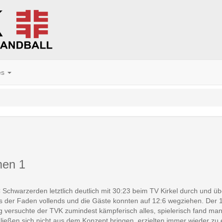
es
men 1
FC Schwarzerden letztlich deutlich mit 30:23 beim TV Kirkel durch und ü
ss der Faden vollends und die Gäste konnten auf 12:6 wegziehen. Der 
ersuchte der TVK zumindest kämpferisch alles, spielerisch fand man a
eßen sich nicht aus dem Konzept bringen, erzielten immer wieder zu ei